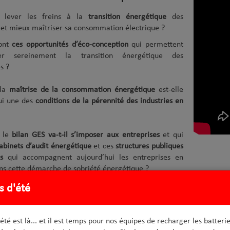
lever les freins à la
transition énergétique
des
s et mieux maîtriser sa consommation électrique ?
sont
ces opportunités d’éco-conception
qui permettent
ger sereinement la transition énergétique des
s ?
 la
maîtrise de la consommation énergétique
est-elle
ui une des
conditions de la pérennité des industries en
 le
bilan GES va-t-il s’imposer aux entreprises
et qui
abinets d’audit énergétique
et ces
structures publiques
s
qui accompagnent aujourd’hui les entreprises en
ns cette démarche de sobriété énergétique ?
tions pour une transition énergétique r
s d'été
ein de notre usine de Parigné l’Évêque qu'industriels et experts se son
n et la
nécessaire transition énergétique des industries
.
'été est là... et il est temps pour nos équipes de recharger les batterie