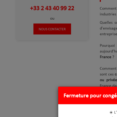
+33 2 43 40 99 22
Comment 
industrie
ou
Quelles 
d'envisa
NOUS CONTACTER
entreprise
Pourquoi
aujourd’h
France
?
Comment
sont ces
c
ou privée
France da
Solu
Fermeture pour congé
C’est au s
conceptio
☀️ L