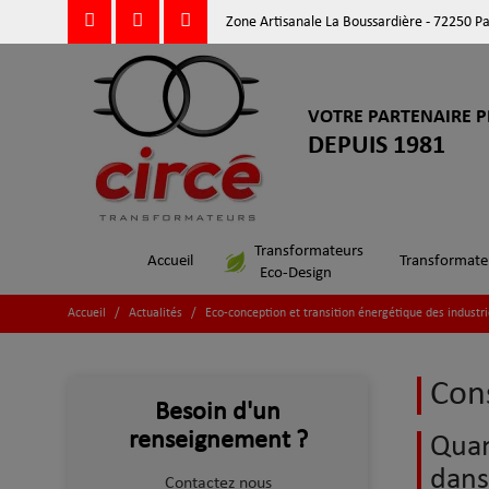
Zone Artisanale La Boussardière - 72250 P
VOTRE PARTENAIRE P
DEPUIS 1981
Transformateurs
Accueil
Transformate
Eco-Design
Accueil
/
Actualités
/
Eco-conception et transition énergétique des industr
Con
Besoin d'un
renseignement ?
Quan
dans
Contactez nous