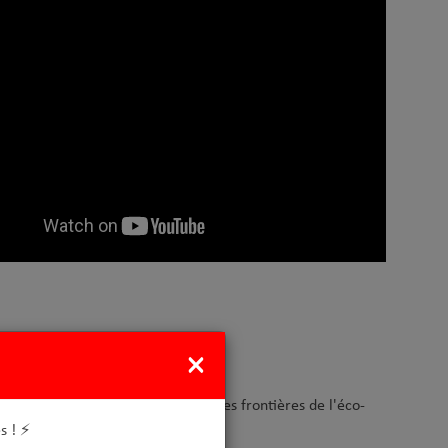
×
éussie
t réunis afin d'explorer les nouvelles frontières de l'éco-
s ! ⚡