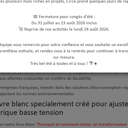
ès plusieurs mois riches en projets, Circé prend quelques jours de re
ontre a permis de mettre en lumière les freins actuels à la transition
rises :
📅 Fermeture pour congés d'été :
-conception
: Intégrer des critères environnementaux dès la conceptio
Du 31 juillet au 23 août 2026 inclus
mpreinte carbone.
🚀 Reprise de nos activités le lundi 24 août 2026.
an GES
: Un outil clé pour mesurer et réduire les émissions de gaz à e
lementations.
tenariats avec des experts
: Cabinets d’audit et structures spécialisée
'équipe vous remercie pour votre confiance et vous souhaite un excell
sommation énergétique plus sobre et efficace.
arenthèse estivale, et rendez-vous à la rentrée pour continuer à trans
sur mesure.
o-conception, un des leviers clés de la 
Très bel été à toutes et à tous ! 🌴☀️
ception se présente comme un levier stratégique permettant aux indu
ux attentes croissantes en matière de durabilité.
ntreprises françaises, investir dans des solutions d’éco-conception r
espectant les normes environnementales.
ivre blanc specialement créé pour ajuste
trique basse tension
ez notre livre blanc
"Pourquoi et comment choisir un transformateur