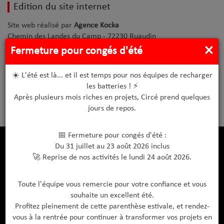
Edition du site internet
Site web réalisé par
Agence Kocka
Chemin des Landes du Camp - 72230 Ruaudin
×
Fermeture pour congés d'été
L'
agence web
Kocka, située sur Le Mans en Sarthe, gère la
création de site internet
pour entreprises spécialisées en
fabrication de
transformateurs électriques basse tension
.
☀️ L'été est là... et il est temps pour nos équipes de recharger
les batteries ! ⚡
Crédit images :
©Circé ; ©Adobe Stock - Tous droits réservés
Après plusieurs mois riches en projets, Circé prend quelques
jours de repos.
📅 Fermeture pour congés d'été :
Du 31 juillet au 23 août 2026 inclus
🚀 Reprise de nos activités le lundi 24 août 2026.
Documents à télécharger
Catalogue Produits
Toute l'équipe vous remercie pour votre confiance et vous
souhaite un excellent été.
Guide de maintenance
Profitez pleinement de cette parenthèse estivale, et rendez-
Plan de raccordement
vous à la rentrée pour continuer à transformer vos projets en