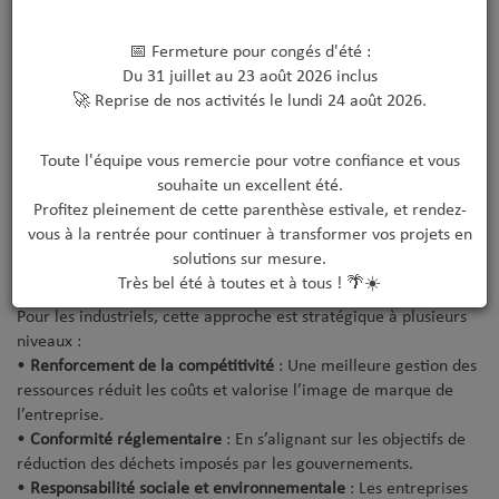
Une démarche circulaire et durable
📅 Fermeture pour congés d'été :
Du 31 juillet au 23 août 2026 inclus
🚀 Reprise de nos activités le lundi 24 août 2026.
Adopter cette approche revient à embrasser une vision
circulaire et durable. Il s’agit de changer le regard sur les
Toute l'équipe vous remercie pour votre confiance et vous
processus industriels et de reconnaître que chaque matériau a
souhaite un excellent été.
une valeur potentiellement exploitable jusqu’au dernier
Profitez pleinement de cette parenthèse estivale, et rendez-
centimètre.
vous à la rentrée pour continuer à transformer vos projets en
solutions sur mesure.
Un enjeu stratégique pour les entreprises
Très bel été à toutes et à tous ! 🌴☀️
Pour les industriels, cette approche est stratégique à plusieurs
niveaux :
•
Renforcement de la compétitivité
: Une meilleure gestion des
ressources réduit les coûts et valorise l’image de marque de
l’entreprise.
•
Conformité réglementaire
: En s’alignant sur les objectifs de
réduction des déchets imposés par les gouvernements.
•
Responsabilité sociale et environnementale
: Les entreprises