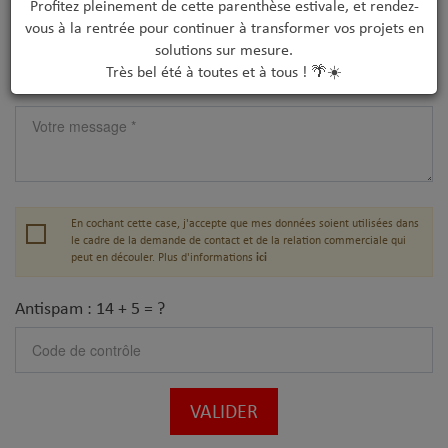
Profitez pleinement de cette parenthèse estivale, et rendez-
vous à la rentrée pour continuer à transformer vos projets en
solutions sur mesure.
Très bel été à toutes et à tous ! 🌴☀️
En cochant cette case, j'accepte que mes données soient utilisées dans
le cadre de la demande de contact et de la relation commerciale qui
peut en découler. Plus d'informations
ici
Antispam : 14 + 5 = ?