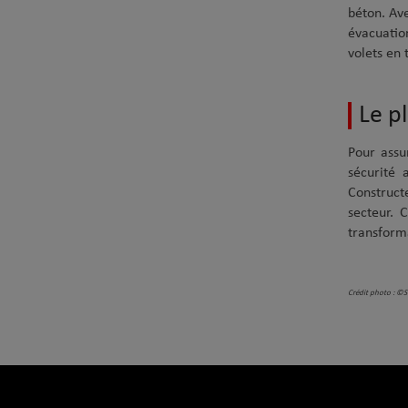
béton. Ave
évacuatio
volets en 
Le p
Pour assu
sécurité 
Construct
secteur. 
transforma
Crédit photo : ©