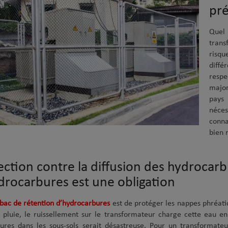
pr
Quel
trans
risqu
diff
respe
major
pays 
néces
conna
bien 
ection contre la diffusion des hydrocarb
drocarbures est une obligation
bac de rétention d’hydrocarbures
est de protéger les nappes phréatiqu
 pluie, le ruissellement sur le transformateur charge cette eau e
ures dans les sous-sols serait désastreuse. Pour un transformateu