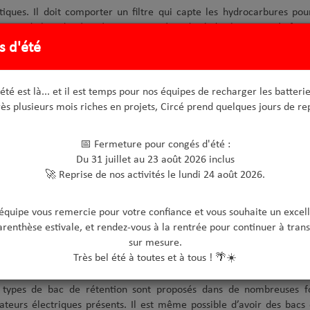
tiques. Il doit comporter un filtre qui capte les hydrocarbures pour
s types de bac de récupération pour répondre à des besoins spécifiqu
ou souple.
s d'été
 récupération peut également avoir d’autres utilisations en plus de 
e à huile
. Il permet de stocker des récipients ou des bidons conte
'été est là... et il est temps pour nos équipes de recharger les batterie
nement et l’humain. Pouvoir stocker ces produits dans un bac de réte
ès plusieurs mois riches en projets, Circé prend quelques jours de re
sols. N’oubliez pas de demander à votre fournisseur des équipe
 d’hydrocarbures à associer à un transformateur électrique
.
📅 Fermeture pour congés d'été :
Du 31 juillet au 23 août 2026 inclus
protection contre les risques d’incendie
🚀 Reprise de nos activités le lundi 24 août 2026.
ertures
'équipe vous remercie pour votre confiance et vous souhaite un excell
 d’incendie est un risque majeur à anticiper avec une
installation d
arenthèse estivale, et rendez-vous à la rentrée pour continuer à trans
ile, un potentiel incendie doit pouvoir être éteint de manière natur
sur mesure.
t le bac de rétention anti-feu. Votre installation peut aussi posséde
Très bel été à toutes et à tous ! 🌴☀️
anti-feu sont recommandés sous deux finitions. Il existe des bacs en 
 types de bac de rétention sont proposés dans de nombreuses f
ateurs électriques présents. Il est même possible d’avoir des bacs