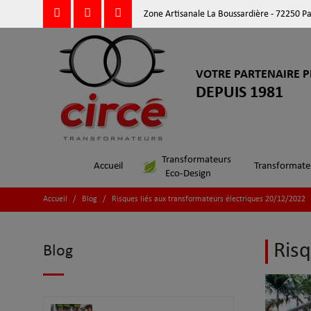
Zone Artisanale La Boussardière - 72250 P
VOTRE PARTENAIRE P
DEPUIS 1981
Transformateurs
Accueil
Transformate
Eco-Design
Accueil
/
Blog
/
Risques liés aux transformateurs électriques 20/12/2022
Risq
Blog