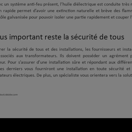
c un système anti-feu présent, l’huile diélectrique est conduite trè
n rapide permet d’avoir une extinction naturelle et brève des flam
tôle galvanisée pour pouvoir isoler une partie rapidement et couper l’
lus important reste la sécurité de tous
rer la sécurité de tous et des installations, les fournisseurs et in
associés aux transformateurs. Ils doivent posséder un agrément p
eur. Pour s’assurer d’une installation sûre et répondant aux différe
Ces derniers vous fourniront une installation en toute sécurité e
teurs électriques. De plus, un spécialiste vous orientera vers la solut
Stock.Adobe.com