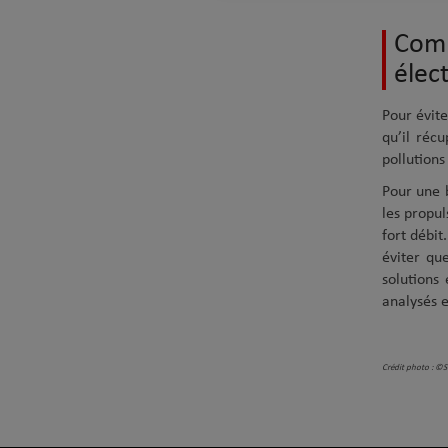
Comm
élec
Pour évite
qu’il réc
pollutions
Pour une 
les propu
fort débit
éviter que
solutions 
analysés e
Crédit photo : ©