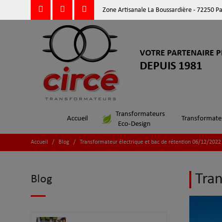
Zone Artisanale La Boussardière - 72250 P
VOTRE PARTENAIRE P
DEPUIS 1981
Transformateurs
Accueil
Transformate
Eco-Design
Accueil
/
Blog
/
Transformateur électrique et bac de rétention 06/12/2022
Tran
Blog