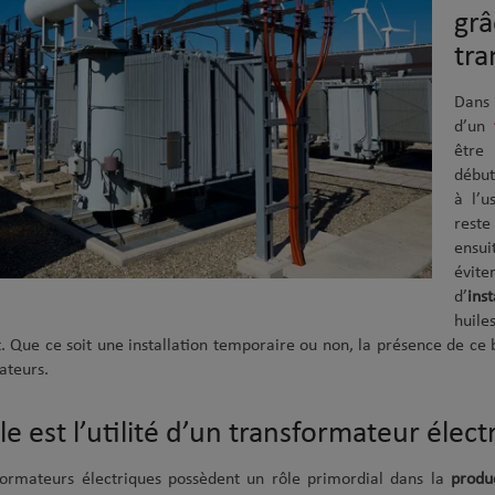
grâ
tra
Dans 
d’un
être
début
à l’u
reste
ensui
évit
d’
ins
huile
 Que ce soit une installation temporaire ou non, la présence de ce b
ateurs.
le est l’utilité d’un transformateur élect
formateurs électriques possèdent un rôle primordial dans la
produc