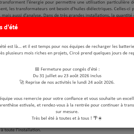
transforment l’énergie pour permettre une utilisation particulièr
nt, les transformateurs ont besoin d’huiles diélectriques. Celles-ci 
, mais aussi d’analyse. Dans de très grandes installations, la quantit
 fuites, ces huiles diélectriques peuvent se répandre en dehors du s
s d'été
 Il est donc crucial de posséder tout un système de protection pour év
portants et nécessitent la présence de plusieurs transformateurs pou
 démultipliés et les systèmes de protection doivent être encore plus e
'été est là... et il est temps pour nos équipes de recharger les batterie
ès plusieurs mois riches en projets, Circé prend quelques jours de re
s sont les risques liés à la présence d’u
📅 Fermeture pour congés d'été :
 deux principaux risques liés à un
transformateur électrique
: l’
Du 31 juillet au 23 août 2026 inclus
ent liés à une fuite des hydrocarbures présents dans un transform
🚀 Reprise de nos activités le lundi 24 août 2026.
socier aux eaux de pluie et se propager encore plus rapidement dans 
te aujourd’hui des systèmes pour limiter les risques et protéger l’e
'équipe vous remercie pour votre confiance et vous souhaite un excell
s.
arenthèse estivale, et rendez-vous à la rentrée pour continuer à trans
 d’huile peut aussi faire courir le risque d’incendie. L’huile p
sur mesure.
teur en cas de fuite et de perte d’huile risque alors de surchauffer. L
Très bel été à toutes et à tous ! 🌴☀️
tion de la chaleur ni d’isolation des différents composants. Alors, 
à toute l’installation.