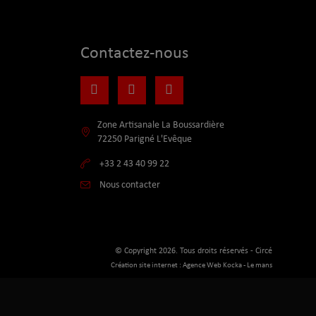
Contactez-nous
Zone Artisanale La Boussardière
72250 Parigné L'Evêque
+33 2 43 40 99 22
Nous contacter
© Copyright
2026
. Tous droits réservés - Circé
Création site internet : Agence Web Kocka - Le mans