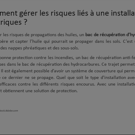
ent gérer les risques liés à une install
triques ?
r les risques de propagations des huiles, un
bac de récupération d’h
upère et capter l’huile qui pourrait se propager dans les sols. C’es
 des nappes phréatiques et des sous-sols.
bonne protection contre les incendies, un bac de récupération anti-f
lses dans le bac de récupération des hydrocarbures. Ce trajet permet
. Il est également possible d’avoir un système de couverture qui perm
 ce dernier ne se propage. Quel que soit le type d’installation avec
efficaces contre les différents risques encourus. Avec une installati
t obtiennent une solution de protection.
Stock.Adobe.com